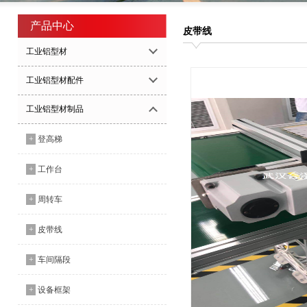
产品中心
皮带线
工业铝型材
工业铝型材配件
工业铝型材制品
+
登高梯
+
工作台
+
周转车
+
皮带线
+
车间隔段
+
设备框架