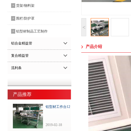
+
货架/物料架
+
围栏/防护罩
<
+
铝型材制品工艺制作
铝合金精益管
产品介绍
复合精益管
流利条
产品推荐
铝型材工作台12
2019-02-18